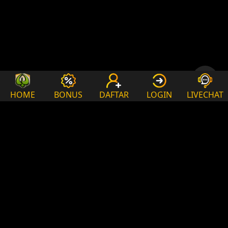
HOME
BONUS
DAFTAR
LOGIN
LIVECHAT