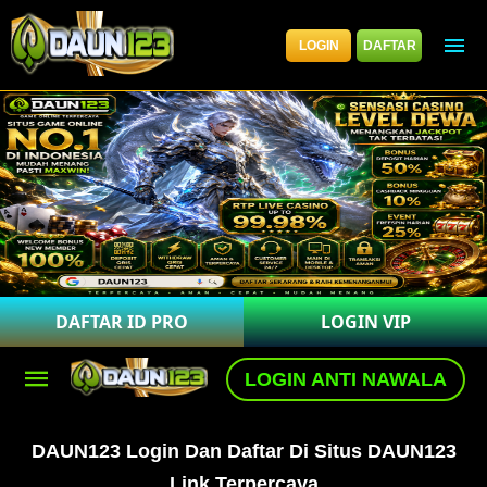
LOGIN
DAFTAR
DAFTAR ID PRO
LOGIN VIP
LOGIN ANTI NAWALA
DAUN123 Login Dan Daftar Di Situs DAUN123
Link Terpercaya