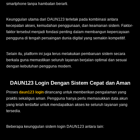
smartphone tanpa hambatan berarti.
Keunggulan utama dari DAUN123 terletak pada kombinasi antara
kecepatan akses, kemudahan penggunaan, dan keamanan sistem. Faktor-
faktor tersebut menjadi fondasi penting dalam membangun kepercayaan
pengguna di tengah persaingan dunia digital yang semakin kompetitif.
Selain itu, platform ini juga terus melakukan pembaruan sistem secara
berkala guna memastikan seluruh layanan berjalan optimal dan sesuai
dengan kebutuhan pengguna modern.
DAUN123 Login Dengan Sistem Cepat dan Aman
Proses
daun123 login
dirancang untuk memberikan pengalaman yang
praktis sekaligus aman. Pengguna hanya perlu memasukkan data akun
yang telah terdaftar untuk mendapatkan akses ke seluruh layanan yang
tersedia.
Beberapa keunggulan sistem login DAUN123 antara lain: